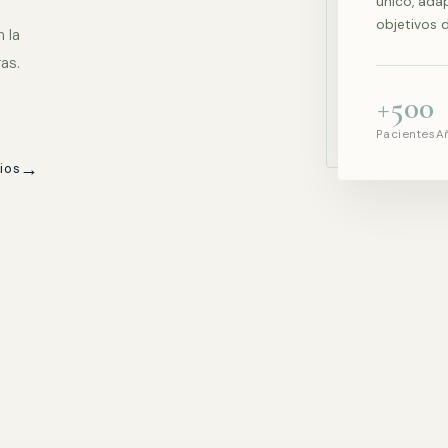
único, ada
objetivos 
 la
as.
+500
Pacientes
A
→
ios