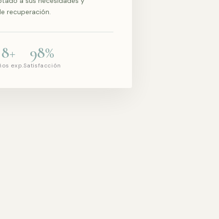
ptado a sus necesidades y
de recuperación.
8+
98%
ños exp.
Satisfacción