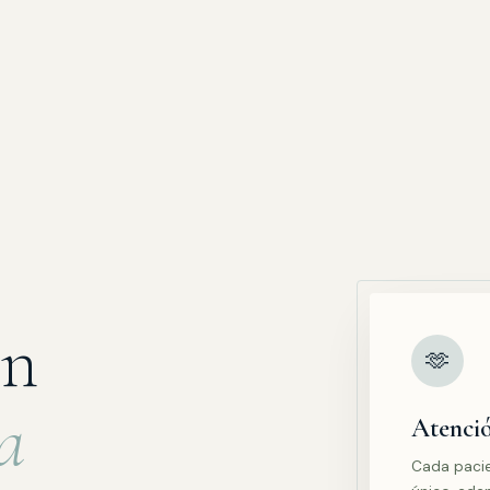
ón
🫶
a
Atenció
Cada pacie